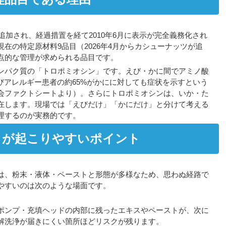
へ追加され、経過措置を経て2010年6月に表示が完全義務化され
在の特定原材料9品目（2026年4月からカシューナッツが追
点的な管理が求められる品目です。
ンパク質の「トロポミオシン」です。えび・かに間でアミノ酸
びアレルギー患者の約65%がかにに対しても症状を示すという
会ファクトシートより）。さらにトロポミオシンは、いか・た
在します。現場では「えびだけ」「かにだけ」と分けて考える
理するのが実務的です。
）が起こりやすいポイント
は、粉末・液体・ペーストと形態が多様なため、思わぬ経路で
やすいのは次のような場面です。
ポンプ・充填ヘッドの内部に残ったエキスやペーストが、次に
解洗浄が届きにくい箇所ほどリスクが残ります。