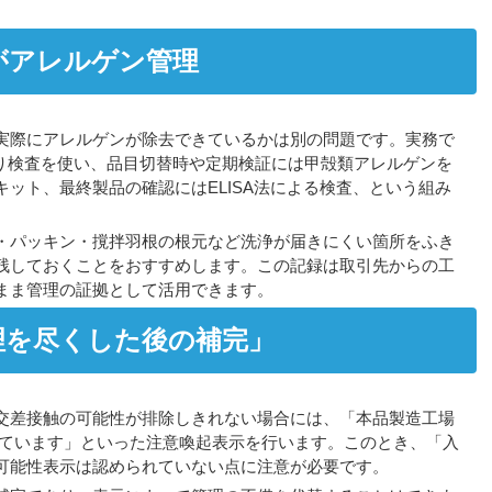
がアレルゲン管理
実際にアレルゲンが除去できているかは別の問題です。実務で
取り検査を使い、品目切替時や定期検証には甲殻類アレルゲンを
ット、最終製品の確認にはELISA法による検査、という組み
・パッキン・撹拌羽根の根元など洗浄が届きにくい箇所をふき
残しておくことをおすすめします。この記録は取引先からの工
まま管理の証拠として活用できます。
理を尽くした後の補完」
交差接触の可能性が排除しきれない場合には、「本品製造工場
しています」といった注意喚起表示を行います。このとき、「入
可能性表示は認められていない点に注意が必要です。