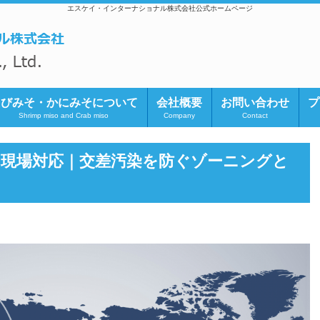
エスケイ・インターナショナル株式会社公式ホームページ
えびみそ・かにみそについて
会社概要
お問い合わせ
プ
Shrimp miso and Crab miso
Company
Contact
現場対応｜交差汚染を防ぐゾーニングと