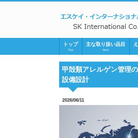
トップ
主な取り扱い品目
Top
Item
甲殻類アレルゲン管理の
設備設計
2026/06/11