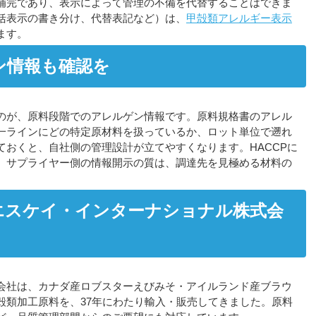
補完であり、表示によって管理の不備を代替することはできま
括表示の書き分け、代替表記など）は、
甲殻類アレルギー表示
ます。
ン情報も確認を
のが、原料段階でのアレルゲン情報です。原料規格書のアレル
一ラインにどの特定原材料を扱っているか、ロット単位で遡れ
ておくと、自社側の管理設計が立てやすくなります。HACCPに
、サプライヤー側の情報開示の質は、調達先を見極める材料の
エスケイ・インターナショナル株式会
会社は、カナダ産ロブスターえびみそ・アイルランド産ブラウ
殻類加工原料を、37年にわたり輸入・販売してきました。原料