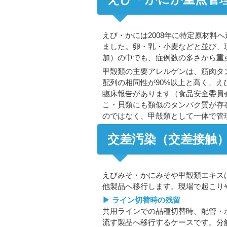
えび・かには2008年に特定原材料
ました。卵・乳・小麦などと並び、現
加）の中でも、症例数の多さから重
甲殻類の主要アレルゲンは、筋肉タ
配列の相同性が90%以上と高く、え
臨床報告があります（食品安全委員
こ・貝類にも類似のタンパク質が存
のではなく、甲殻類として一体で管
交差汚染（交差接触
えびみそ・かにみそや甲殻類エキス
他製品へ移行します。現場で起こり
▶ ライン切替時の残留
共用ラインでの品種切替時、配管・
流す製品へ移行するケースです。分