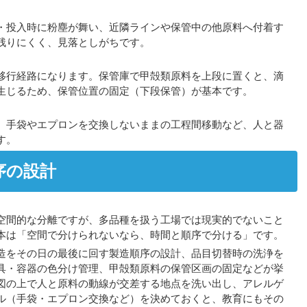
・投入時に粉塵が舞い、近隣ラインや保管中の他原料へ付着す
残りにくく、見落としがちです。
移行経路になります。保管庫で甲殻類原料を上段に置くと、滴
生じるため、保管位置の固定（下段保管）が基本です。
、手袋やエプロンを交換しないままの工程間移動など、人と器
す。
序の設計
空間的な分離ですが、多品種を扱う工場では現実的でないこと
本は「空間で分けられないなら、時間と順序で分ける」です。
造をその日の最後に回す製造順序の設計、品目切替時の洗浄を
具・容器の色分け管理、甲殻類原料の保管区画の固定などが挙
図の上で人と原料の動線が交差する地点を洗い出し、アレルゲ
ル（手袋・エプロン交換など）を決めておくと、教育にもその