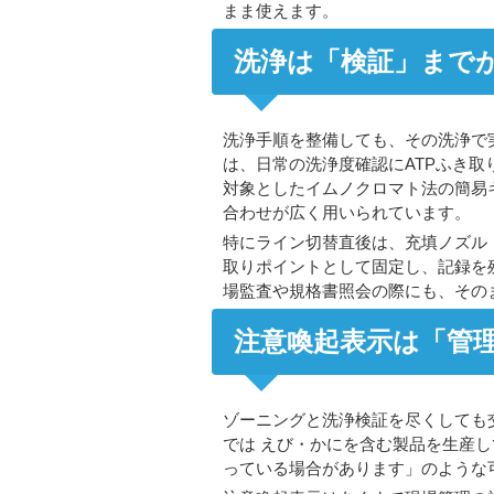
まま使えます。
洗浄は「検証」まで
洗浄手順を整備しても、その洗浄で
は、日常の洗浄度確認にATPふき
対象としたイムノクロマト法の簡易キ
合わせが広く用いられています。
特にライン切替直後は、充填ノズル
取りポイントとして固定し、記録を
場監査や規格書照会の際にも、その
注意喚起表示は「管
ゾーニングと洗浄検証を尽くしても
では えび・かにを含む製品を生産
っている場合があります」のような