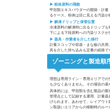
▶ 粉体原料の飛散
甲殻類エキスパウダーの開袋・計量
るケース。粉体は目に見える汚染が
▶ 解凍ドリップと保管位置
冷凍原料の解凍時に出るドリップも
下による下段原料への汚染リスクが
▶ 器具・作業者を介した移行
計量スコップや容器・まな板の共用
具を介した持ち込みも定番の経路で
ゾーニングと製造順
理想は専用ライン・専用エリアでの
も少なくありません。その場合の基
具体的には、甲殻類を含む製品の製
管理点として記録する運用、計量器
げられます。あわせて、レイアウト
ン取扱いエリアからの移動時のルー